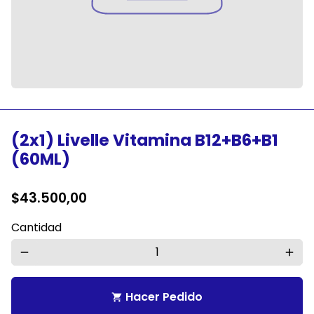
(2x1) Livelle Vitamina B12+B6+B1
(60ML)
$43.500,00
Cantidad
remove
add
Hacer Pedido
shopping_cart