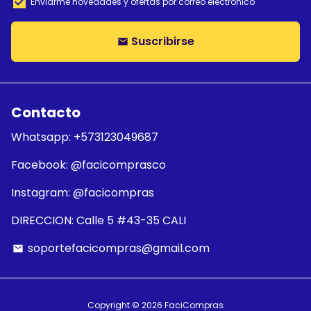
Enviarme novedades y ofertas por correo electrónico
Suscribirse
email
Contacto
Whatsapp: +573123049687
Facebook: @facicomprasco
Instagram: @facicompras
DIRECCION: Calle 5 #43-35 CALI
soportefacicompras@gmail.com
email
Copyright © 2026
FaciCompras