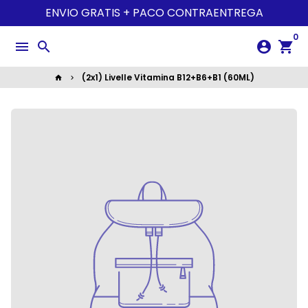
Ir
ENVIO GRATIS + PACO CONTRAENTREGA
directamente
0
al
menu
search
account_circle
shopping_cart
contenido
(2x1) Livelle Vitamina B12+B6+B1 (60ML)
home
keyboard_arrow_right