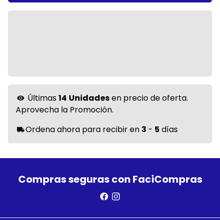
Últimas
14
Unidades
en precio de oferta.
visibility
Aprovecha la Promoción.
Ordena ahora para recibir en
3
-
5
días
local_shipping
Compras seguras con FaciCompras