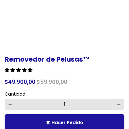
Removedor de Pelusas™
$49.900,00
$59.900,00
Cantidad
remove
add
Hacer Pedido
shopping_cart