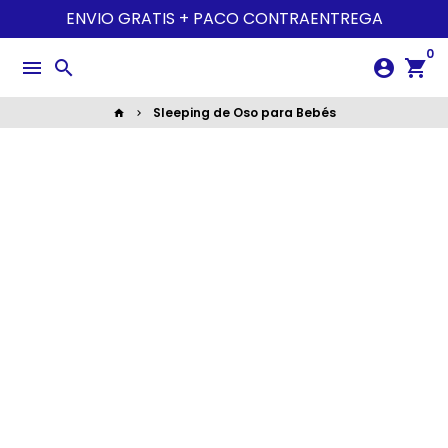
Ir
ENVIO GRATIS + PACO CONTRAENTREGA
directamente
0
al
menu
search
account_circle
shopping_cart
contenido
Sleeping de Oso para Bebés
home
keyboard_arrow_right