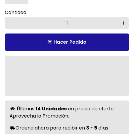
Cantidad
remove
add
Hacer Pedido
shopping_cart
Últimas
14
Unidades
en precio de oferta.
visibility
Aprovecha la Promoción.
Ordena ahora para recibir en
3
-
5
días
local_shipping