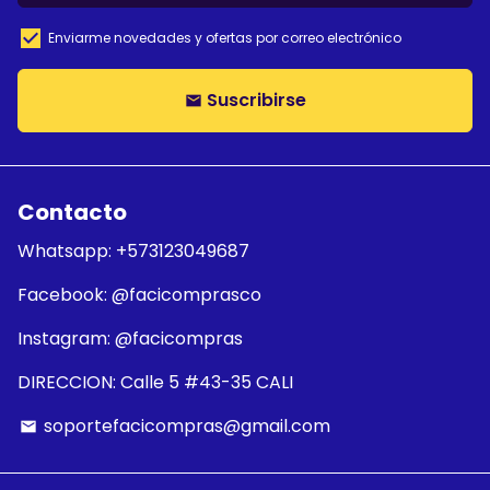
Enviarme novedades y ofertas por correo electrónico
Suscribirse
email
Contacto
Whatsapp: +573123049687
Facebook: @facicomprasco
Instagram: @facicompras
DIRECCION: Calle 5 #43-35 CALI
soportefacicompras@gmail.com
email